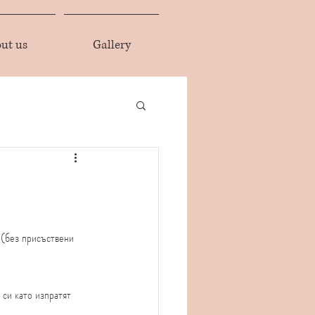
ut us
Gallery
 (без присъствени 
 си като изпратят 