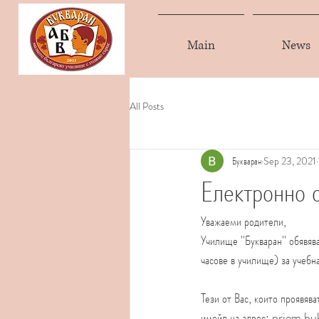
Main
News
All Posts
Букваран
Sep 23, 2021
Електронно 
Уважаеми родители,
Училище ''Букваран'' обявяв
часове в училище) за учеб
Тези от Вас, които проявява
имейл на адрес: priem.