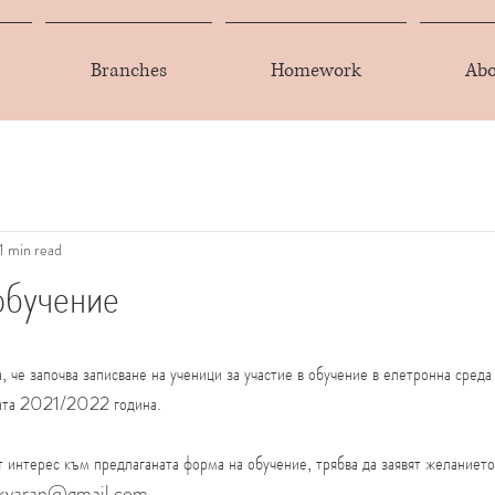
Branches
Homework
Abo
1 min read
обучение
а, че започва записване на ученици за участие в обучение в елетронна среда
ната 2021/2022 година.
т интерес към предлаганата форма на обучение, трябва да заявят желанието
bukvaran@gmail.com